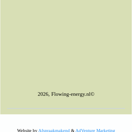
2026, Flowing-energy.nl©
Website by
Afspraakmakend
&
AdVenture Marketing